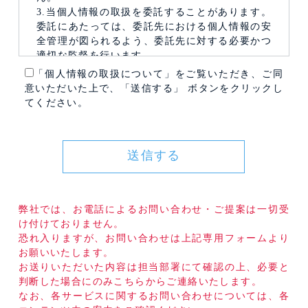
3.当個人情報の取扱を委託することがあります。
委託にあたっては、委託先における個人情報の安
全管理が図られるよう、委託先に対する必要かつ
適切な監督を行います。
4. お問い合わせの内容によっては、電子メール
「個人情報の取扱について」をご覧いただき、ご同
以外の方法で回答を差し上げる場合がございます
意いただいた上で、「送信する」 ボタンをクリックし
ので、個人情報を正しくご記入いただけない場合
てください。
は、お問い合わせ・ご質問に回答できない場合が
ございます。
5.本コーポレートサイトではご利用状況の統計調
送信する
査のためクッキー等を用いておりますが、これに
よる個人情報の取得、利用は行っておりません。
6.当個人情報の利用目的の通知、開示、内容の訂
正・追加または削除、利用の停止・消去および第
弊社では、お電話によるお問い合わせ・ご提案は一切受
三者への提供の停止、第三者提供記録の開示
け付けておりません。
（「開示等」といいます。）を受け付けておりま
恐れ入りますが、お問い合わせは上記専用フォームより
す。
お願いいたします。
お送りいただいた内容は担当部署にて確認の上、必要と
開示等の求めは、以下の「個人情報苦情及び相談
判断した場合にのみこちらからご連絡いたします。
窓口」で受け付けます。
なお、各サービスに関するお問い合わせについては、各
＜個人情報苦情及び相談窓口＞