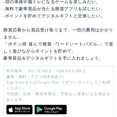
-頭の体操や脳トレになるゲームを楽しみたい。
-無料で豪華賞品が当たる懸賞アプリを試したい。
-ポイントを貯めてデジタルギフトと交換したい。
懸賞応募から賞品受け取りまで、一切の費用はかかり
ません。
「ポチッ得 遊んで懸賞 -ワードソートパズル-」で楽
しく遊びながらポイントを貯めて、
豪華賞品＆デジタルギフトを手に入れましょう。
対応端末： iOS 16.0以上 Android 6.0以上
価格：無料（アプリ内課金あり）
App StoreまたはGoogle Play でダウンロードしてご利用
ください。
※内容・仕様・配信時期は、予告なく変更になる場合が
あります。