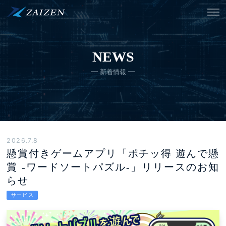
NEWS
新着情報
2026.7.8
懸賞付きゲームアプリ「ポチッ得 遊んで懸
賞 -ワードソートパズル-」リリースのお知
らせ
サービス